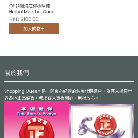
Q1 非洲海底椰標喉糖
Herbal Menthol Candy
每盒16粒（出4件）
HKD $100.00
加入購物車
關於我們
Shopping Queen 是一間良心經營的名牌代購網店，為客人搜羅世
界各地正品靚貨，務求客人買得開心、用得放心。