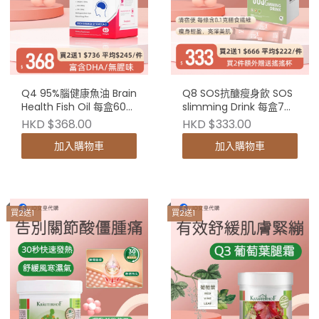
Q4 95%腦健康魚油 Brain
Q8 SOS抗醣瘦身飲 SOS
Health Fish Oil 每盒60粒
slimming Drink 每盒7條
（買2送1）
（買2送1+送搖搖杯）
HKD $368.00
HKD $333.00
加入購物車
加入購物車
買2送1
買2送1