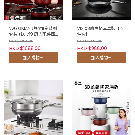
V26 GMAN 藍鑽恒彩系列
V12 X8廚房鍋具套裝【五
套裝 (送 V19 廚房配件四
件套】
件套 x1) *** 預計7月送貨
HKD $4154.00
HKD $3048.00
***
HKD $1688.00
HKD $988.00
加入購物車
加入購物車