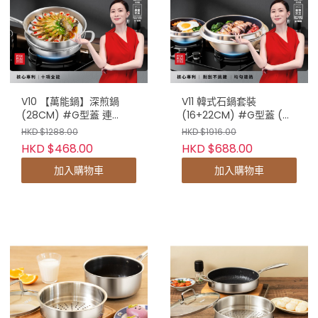
V10 【萬能鍋】深煎鍋
V11 韓式石鍋套裝
(28CM) #G型蓋 連
(16+22CM) #G型蓋 (送
28CM不鏽鋼蒸籠
V18 拉蒜器 + V19 廚房配
HKD $1288.00
HKD $1916.00
件四件套) x1
HKD $468.00
HKD $688.00
加入購物車
加入購物車