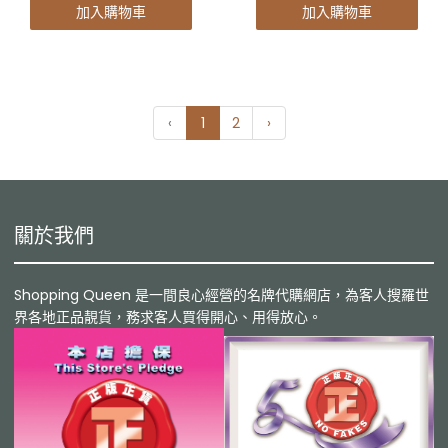
加入購物車
加入購物車
‹
1
2
›
關於我們
Shopping Queen 是一間良心經營的名牌代購網店，為客人搜羅世
界各地正品靚貨，務求客人買得開心、用得放心。