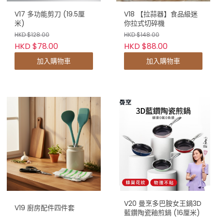
V17 多功能剪刀 (19.5厘
V18 【拉蒜器】食品級迷
米)
你拉式切碎機
HKD $128.00
HKD $148.00
HKD $78.00
HKD $88.00
加入購物車
加入購物車
V20 曼烹多巴胺女王鍋3D
V19 廚房配件四件套
藍鑽陶瓷釉煎鍋 (16厘米)