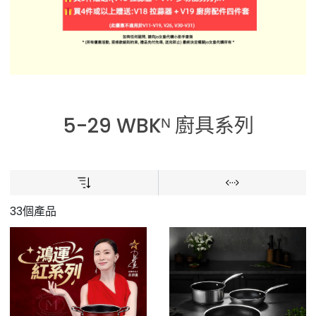
5-29 WBKᴺ 廚具系列
33個產品