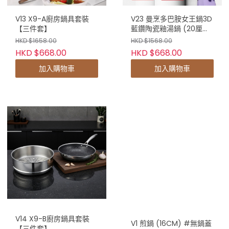
V13 X9-A廚房鍋具套裝
V23 曼烹多巴胺女王鍋3D
【三件套】
藍鑽陶瓷釉湯鍋 (20厘米)
#連G型鍋蓋
HKD $1658.00
HKD $1568.00
HKD $668.00
HKD $668.00
加入購物車
加入購物車
V14 X9-B廚房鍋具套裝
V1 煎鍋 (16CM) #無鍋蓋
【三件套】