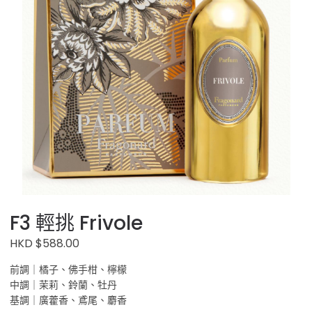
F3 輕挑 Frivole
HKD $588.00
前調｜橘子、佛手柑、檸檬
中調｜茉莉、鈴蘭、牡丹
基調｜廣藿香、鳶尾、麝香