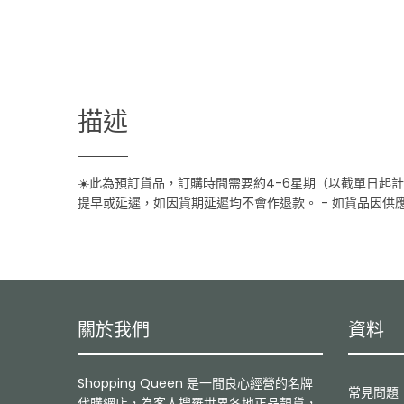
描述
☀️此為預訂貨品，訂購時間需要約4-6星期（以截單日起
提早或延遲，如因貨期延遲均不會作退款。 - 如貨品因供
關於我們
資料
Shopping Queen 是一間良心經營的名牌
常見問題
代購網店，為客人搜羅世界各地正品靚貨，