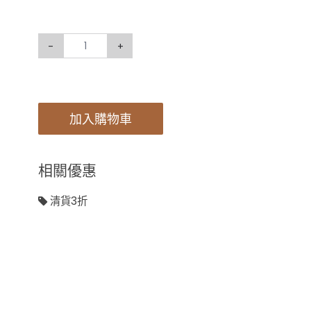
-
+
加入購物車
相關優惠
清貨3折