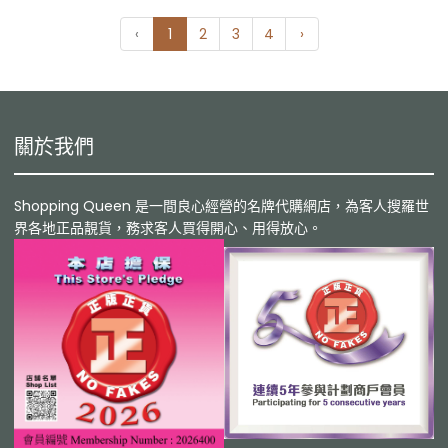
‹
1
2
3
4
›
關於我們
Shopping Queen 是一間良心經營的名牌代購網店，為客人搜羅世
界各地正品靚貨，務求客人買得開心、用得放心。