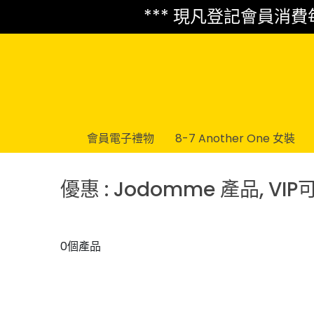
*** 現凡登記會員消費每 
會員電子禮物
8-7 Another One 女裝
優惠 : Jodomme 產品, V
0個產品