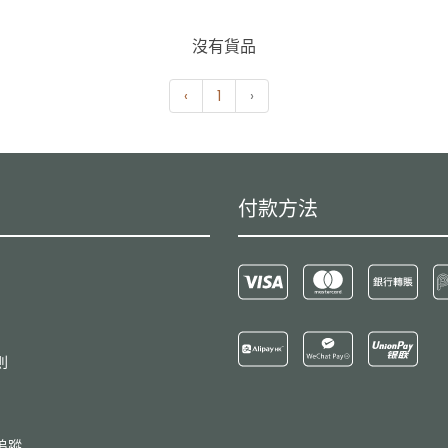
沒有貨品
‹
1
›
付款方法
則
追蹤