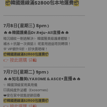
📦
韓國連線滿$2800包本地運費
📦
………………………………................................………………………………..........
7月8日(星期三
) 8pm
》
🔥🔥
🔥🔥
韓國護膚品Dr.Reju-All直播
暗沉細紋一剔過解決✨ 韓國醫美級護膚體驗！
補水＋抗皺一次搞掂💧 呢套用過返唔到轉頭！
💯 VIP額外9折，好快賣晒㗎！
📦韓國連線滿$2800包運費📦
👉 按此選購 🛒🛍
………………………………................................………………………………..........
7月7日(星期二
) 9pm
》
🔥🔥
直播
🔥🔥
知名醫美LYAXOME & ASCE+
✨ 韓國頂級家用美用儀
💥高純度外泌體（Exosomes）
❤️安在家中就能逆齡回春
📦韓國連線滿$2800包運費📦
👉 按此選購 🛒🛍