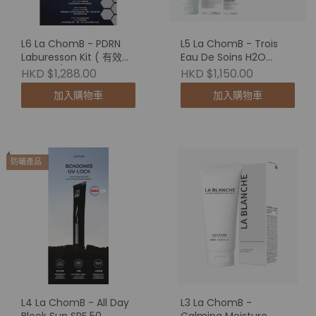
L6 La ChomB - PDRN
L5 La ChomB - Trois
Laburesson Kit ( 有效期
Eau De Soins H2O
至 2026/12 ) 買1送1
Treatment
HKD $1,288.00
HKD $1,150.00
加入購物車
加入購物車
防曬產品
L4 La ChomB - All Day
L3 La ChomB -