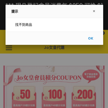
*** 現凡登記會員消費每 $250 可換 $1
提示
積分，單筆消費滿 $2000 自動升級為
Vip會員 ***
找不到商品
0
OK
Jo女皇代購