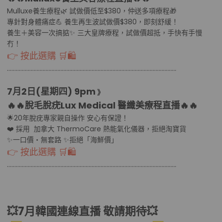
Mulluxe養生療程🌿 試做價低至$380，仲送多項療程🎁
專針對身體痛症💪 養生再生波試做價$380，即刻舒緩！
養生＋美容一次搞掂✨ 三大皇牌療程，試做價超抵，手快有手慢
冇！
👉 按此選購 🛒🛍
………………………………................................………………………………..........
7月2日(星期四
) 9pm
》
🔥🔥
脫毛脫疣Lux Medical 醫纖美療程直播
🔥🔥
🌟20年脫疣專家親自操作 安心有保證！
❤️ 採用 加拿大 ThermoCare 熱能氣化儀器，拒絕淘寶貨
✨一口價・無套路 ✨拒絕「海鮮價」
👉 按此選購 🛒🛍
………………………………................................………………………………..........
💥7月韓國連線直播 敬請期待💥