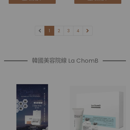
1
2
3
4
韓國美容院線 La ChomB