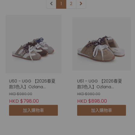
1
2
U60 - UGG 【2026春夏
U61 - UGG 【2026春夏
款3色入】Ozlana
款3色入】Ozlana
Harrington Panel Mule
Windor Detail Mule
HKD $980.00
HKD $980.00
Slipper (OZ7005)
Slipper (OZ7006)
HKD $798.00
HKD $898.00
加入購物車
加入購物車