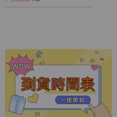
………………………………................................………………………………..........