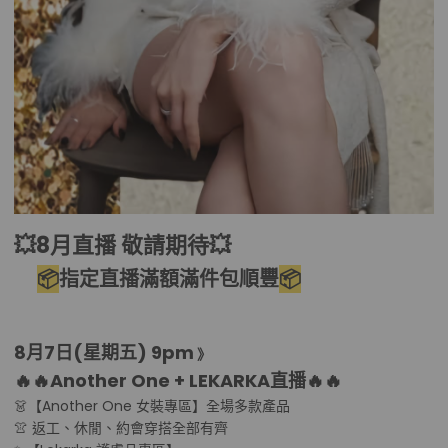
💥8月直播 敬請期待💥
📦
指定直播滿
額
滿
件包順豐
📦
8月7日(星期五
) 9pm
》
🔥🔥Another One + LEKARKA直播
🔥🔥
👗【Another One 女裝專區】全場多款產品
👚 返工、休閒、約會穿搭全部有齊