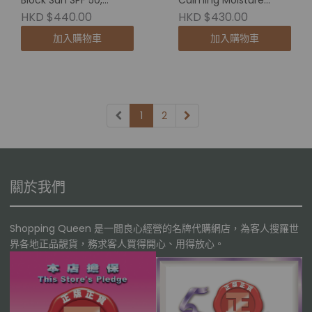
Block Sun SPF 50,
Calming Moisture
PA++++防晒霜
Repair Cream 鎮靜保濕
HKD $440.00
HKD $430.00
修護霜 60ml
加入購物車
加入購物車
1
2
關於我們
Shopping Queen 是一間良心經營的名牌代購網店，為客人搜羅世
界各地正品靚貨，務求客人買得開心、用得放心。