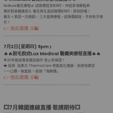
Mulluxe養生療程🌿 試做價低至$380，仲送多項療程🎁
專針對身體痛症💪 養生再生波試做價$380，即刻舒緩！
養生＋美容一次搞掂✨ 三大皇牌療程，試做價超抵，手快有手慢
冇！
👉 按此選購 🛒🛍
………………………………................................………………………………..........
7月2日(星期四
) 9pm
》
🔥🔥
脫毛脫疣Lux Medical 醫纖美療程直播
🔥🔥
🌟20年脫疣專家親自操作 安心有保證！
❤️ 採用 加拿大 ThermoCare 熱能氣化儀器，拒絕淘寶貨
✨一口價・無套路 ✨拒絕「海鮮價」
👉 按此選購 🛒🛍
………………………………................................………………………………..........
💥7月韓國連線直播 敬請期待💥