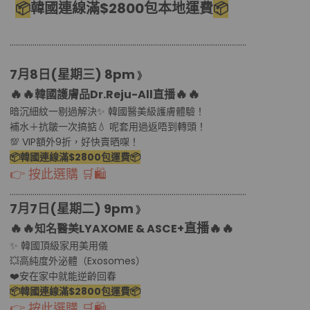
📦
韓國連線滿$2800包本地運費
📦
………………………………................................………………………………..........
7月8日(星期三
) 8pm
》
🔥🔥
🔥🔥
韓國護膚品Dr.Reju-All直播
暗沉細紋一剔過解決✨ 韓國醫美級護膚體驗！
補水＋抗皺一次搞掂💧 呢套用過返唔到轉頭！
💯 VIP額外9折，好快賣晒㗎！
📦韓國連線滿$2800包運費📦
👉 按此選購 🛒🛍
………………………………................................………………………………..........
7月7日(星期二
) 9pm
》
🔥🔥
直播
🔥🔥
知名醫美LYAXOME & ASCE+
✨ 韓國頂級家用美用儀
💥高純度外泌體（Exosomes）
❤️安在家中就能逆齡回春
📦韓國連線滿$2800包運費📦
👉 按此選購 🛒🛍