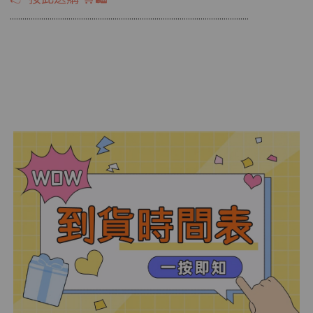
………………………………................................………………………………..........