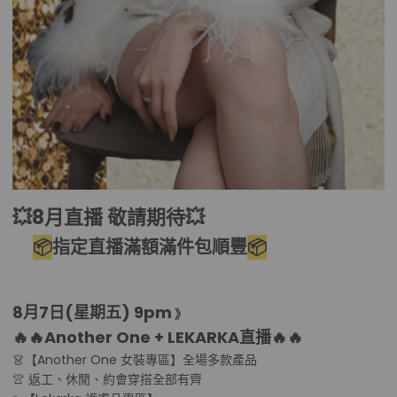
💥8月直播 敬請期待💥
📦
指定直播滿
額
滿
件包順豐
📦
8月7日(星期五
) 9pm
》
🔥🔥Another One + LEKARKA直播
🔥🔥
👗【Another One 女裝專區】全場多款產品
👚 返工、休閒、約會穿搭全部有齊