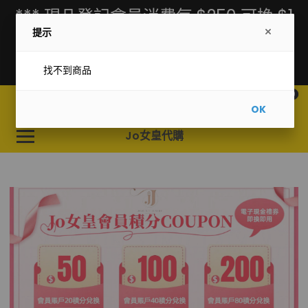
*** 現凡登記會員消費每 $250 可換 $1
提示
積分，單筆消費滿 $2000 自動升級為
Vip會員 ***
找不到商品
0
OK
Jo女皇代購