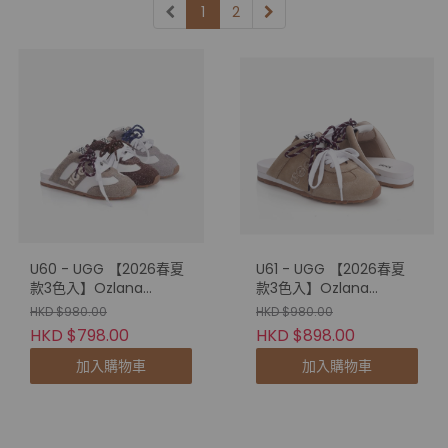
1
2
U60 - UGG 【2026春夏
U61 - UGG 【2026春夏
款3色入】Ozlana
款3色入】Ozlana
Harrington Panel Mule
Windor Detail Mule
HKD $980.00
HKD $980.00
Slipper (OZ7005)
Slipper (OZ7006)
HKD $798.00
HKD $898.00
加入購物車
加入購物車