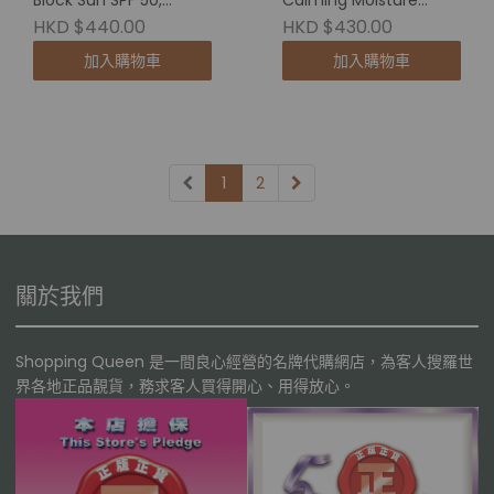
Block Sun SPF 50,
Calming Moisture
PA++++防晒霜
Repair Cream 鎮靜保濕
HKD $440.00
HKD $430.00
修護霜 60ml
加入購物車
加入購物車
1
2
關於我們
Shopping Queen 是一間良心經營的名牌代購網店，為客人搜羅世
界各地正品靚貨，務求客人買得開心、用得放心。