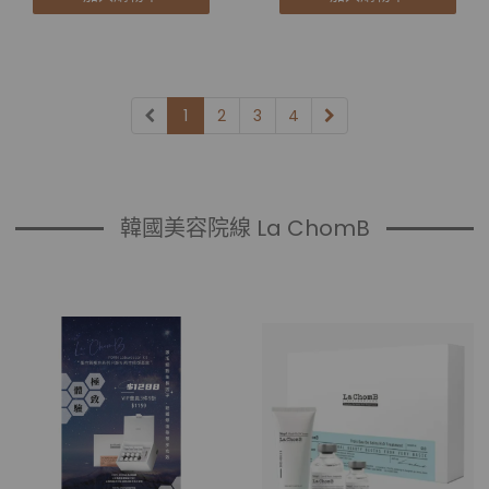
1
2
3
4
韓國美容院線 La ChomB