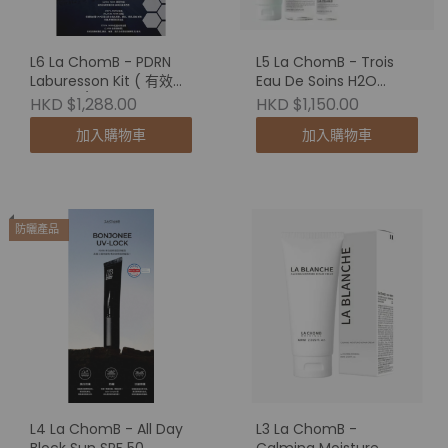
L6 La ChomB - PDRN
L5 La ChomB - Trois
Laburesson Kit ( 有效期
Eau De Soins H2O
至 2026/12 ) 買1送1
Treatment
HKD $1,288.00
HKD $1,150.00
加入購物車
加入購物車
防曬產品
L4 La ChomB - All Day
L3 La ChomB -